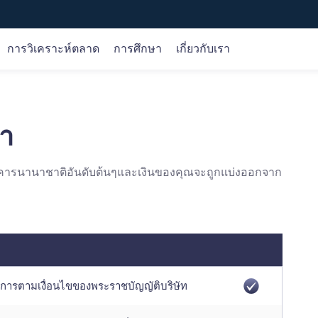
การวิเคราะห์ตลาด
การศึกษา
เกี่ยวกับเรา
ตราสาร
การวิเคราะห์ตลาด
หลักสูตรออนไลน์
บริษัท
้า
Forex
การวิเคราะห์การซื้อขาย
ขั้นพื้นฐาน
เกี่ยวกับเรา
หลากหลายรวมถึงแพลตฟอร์มการซื้อขาย iOS, Android, เว็บ
ร
สินค้าโภคภัณฑ์
โอกาส
เงื่อนไข
การคุ้มครองเงินของลูกค้า
ดัชนี
วิจัย
ผลิตภัณฑ์
ใบอนุญาต
ธนาคารนานาชาติอันดับต้นๆและเงินของคุณจะถูกแบ่งออกจาก
หุ้น
ปฏิทินเศรษฐกิจ
การซื้อขาย
เลือกเรา
สกุลเงินดิจิทัล
ปัจจัยพื้นฐาน
เทคนิค
gle Play
Web Trader
ัดการตามเงื่อนไขของพระราชบัญญัติบริษัท