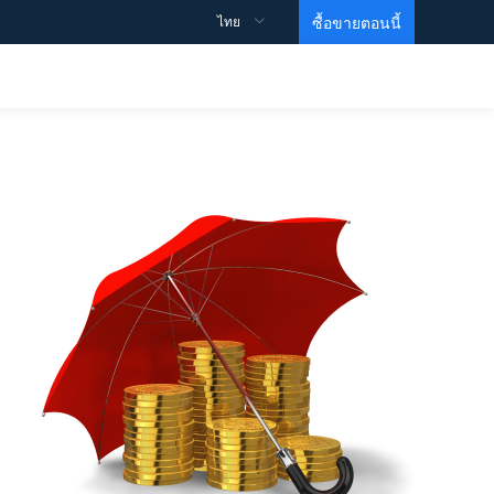
ไทย
ซื้อขายตอนนี้
ข้อมูลจำเพาะการซื้อขาย
สนับสนุน
ข้อมูลเชิงลึก
วิดีโอการศึกษา
รายละเอียดสัญญา
วิธีการเปิดบัญชี？
สเปรด
วิธีการเริ่มต้นการซื้อขาย？
วิธีทำกำไร？
ข้อมูล
MARTIN VIDEO
บัญชีซื้อขาย
คำถามที่พบบ่อย
ความเคลื่อนไหวของดัชนี
หน่วยการสร้างพื้นฐาน
ข้อตกลงและเงื่อนไข
บัญชี ECN
คำสั่งซื้อขายของธนาคารเพื่อการลงทุน
ระดับ 1
บัญชีเลเวอเรจสูง
Gold ETF
ระดับ 2
บัญชีอิสลาม
EIA Crude Oil