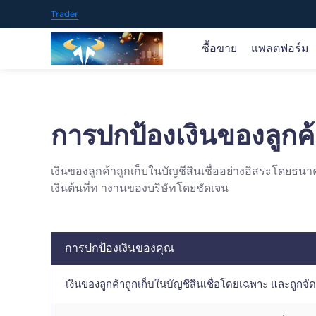
Trader
ซื้อขาย
แพลตฟอร์ม
ซื้อขายในตลาดโลก
ซื้อขายได้ทุกที่
ข่าวเกี่ยวกับตลาดและการวิจัย
ภาพรวมการศึกษา
เกี่ยวกับ FOREX INVESTED
การปกป้องเงินของลูกค
ซื้อขายสินค้า 70+ ในตลาดทั่วโลกรวมถึง ค่าเงิน ทอง.
ผลิตภัณฑ์ของเรารองรับวิธีการดาวน์โหลดและใช้งานที่
รับทราบข้อมูลเชิงลึกของตลาดแบบเรียลไทม์ แนวคิด
FOREX INVESTED ช่วยคุณในทุกขั้นตอนของเส้นทางกา
เราเป็นผู้ให้บริการการซื้อขายออนไลน์ที่เชื่อถือ ได้ให้คุณ
น้ำมัน. หุ้น. ดัชนี สกุลเงินดิจิทัล ยอดนิยมและอื่น ๆ เราจะ
และ MT5
ทางการซื้อขายที่นำไปใช้ได้จริง และคำแนะนำอย่างมือ
ซื้อขายของคุณ
เข้าถึงโอกาสในการซื้อขายตลาดการเงินทั่วโลกผ่าน
ภาพรวม >
เงินของลูกค้าถูกเก็บในบัญชีสินเชื่ออย่างอิสระโดย
เพิ่มสินค้าที่น่าสนใจต่อไป
อาชีพ
แพลตฟอร์มและแอพที่เป็นนวัตกรรมของเรา
ภาพรวม >
เงินต้นที่ท างานของบริษัทโดยชัดเจน
เปิดบัญชี
เปิดบัญชี
การปกป้องเงินของคุณ
หรือ
หรือ
ลองสาธิตฟรี
ลองสาธิตฟรี
App Store
Goo
เงินของลูกค้าถูกเก็บในบัญชีสินเชื่อโดยเฉพาะ และถูกจ