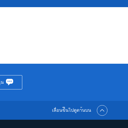
ุน
เลื่อนข้ึนไปดูดา้นบน