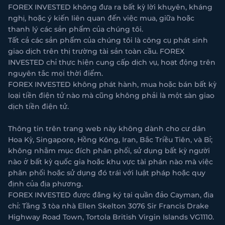
FOREX INVESTED không đưa ra bất kỳ lời khuyên, kháng
nghị, hoặc ý kiến liên quan đến việc mua, giữa hoặc
thanh lý các sản phẩm của chúng tôi.
Tất cả các sản phẩm của chúng tôi là công cụ phát sinh
giao dịch trên thị trường tài sản toàn cầu. FOREX
INVESTED chỉ thực hiện cung cấp dịch vụ, hoạt động trên
nguyên tắc mọi thời điểm.
FOREX INVESTED không phát hành, mua hoặc bán bất kỳ
loại tiền điện tử nào mà cũng không phải là một sàn giao
dịch tiền điện tử.
Thông tin trên trang web này không dành cho cư dân
Hoa Kỳ, Singapore, Hồng Kông, Iran, Bắc Triều Tiên, và Bỉ;
không nhằm mục đích phân phối, sử dụng bất kỳ người
nào ở bất kỳ quốc gia hoặc khu vực tài phán nào mà việc
phân phối hoặc sử dụng đó trái với luật pháp hoặc quy
định của địa phương.
FOREX INVESTED được đăng ký tại quần đảo Cayman, địa
chỉ: Tầng 3 tòa nhà Ellen Skelton 3076 Sir Francis Drake
Highway Road Town, Tortola British Virgin Islands VG1110.