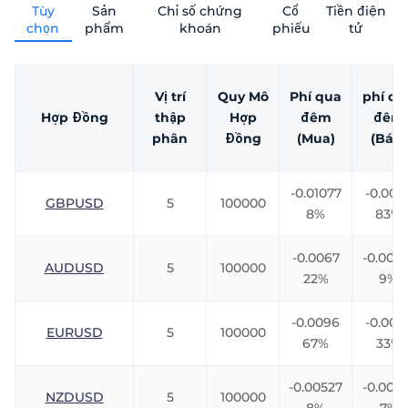
Tùy
Sản
Chỉ số chứng
Cổ
Tiền điện
chọn
phẩm
khoán
phiếu
tử
Trader
Vị trí
Quy Mô
Phí qua
phí qu
Hợp Đồng
thập
Hợp
đêm
đêm
phân
Đồng
(Mua)
(Bán)
-0.01077
-0.007
GBPUSD
5
100000
8%
83%
-0.0067
-0.0061
AUDUSD
5
100000
22%
9%
-0.0096
-0.009
EURUSD
5
100000
67%
33%
-0.00527
-0.008
NZDUSD
5
100000