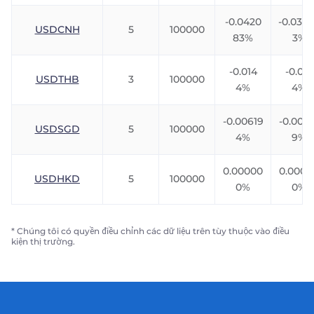
-0.0420
-0.033
USDCNH
5
100000
83%
3%
-0.014
-0.010
USDTHB
3
100000
4%
4%
-0.00619
-0.0091
USDSGD
5
100000
4%
9%
0.00000
0.0000
USDHKD
5
100000
0%
0%
* Chúng tôi có quyền điều chỉnh các dữ liệu trên tùy thuộc vào điều
kiện thị trường.