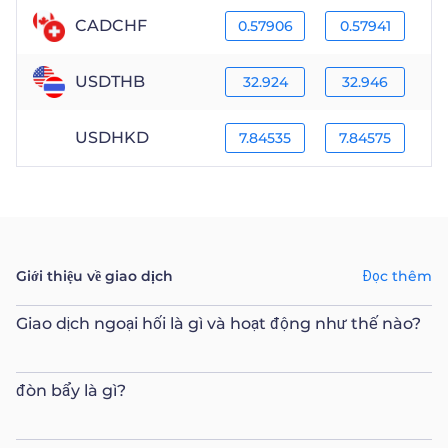
CADCHF
0.57906
0.57941
USDTHB
32.924
32.946
USDHKD
7.84535
7.84575
Giới thiệu về giao dịch
Đọc thêm
Giao dịch ngoại hối là gì và hoạt động như thế nào?
đòn bẩy là gì?