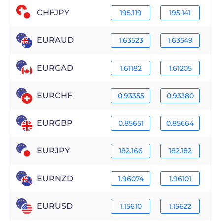
CHFJPY
195.119
195.141
EURAUD
1.63523
1.63549
EURCAD
1.61182
1.61205
EURCHF
0.93355
0.93380
EURGBP
0.85651
0.85664
EURJPY
182.166
182.182
EURNZD
1.96074
1.96101
EURUSD
1.15610
1.15622