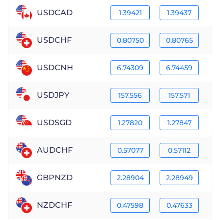
USDCAD
1.39421
1.39437
USDCHF
0.80750
0.80765
USDCNH
6.74309
6.74459
USDJPY
157.556
157.571
USDSGD
1.27820
1.27847
AUDCHF
0.57077
0.57112
GBPNZD
2.28904
2.28949
NZDCHF
0.47598
0.47633