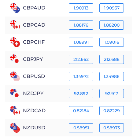
GBPAUD
1.90913
1.90937
GBPCAD
1.88176
1.88200
GBPCHF
1.08991
1.09016
GBPJPY
212.662
212.688
GBPUSD
1.34972
1.34986
NZDJPY
92.892
92.917
NZDCAD
0.82184
0.82229
NZDUSD
0.58951
0.58973