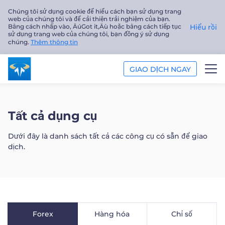
Chúng tôi sử dụng cookie để hiểu cách bạn sử dụng trang
web của chúng tôi và để cải thiện trải nghiệm của bạn.
Bằng cách nhấp vào‚ ÄúGot it‚Äù hoặc bằng cách tiếp tục
Hiểu rồi
sử dụng trang web của chúng tôi, bạn đồng ý sử dụng
chúng.
Thêm thông tin
GIAO DỊCH NGAY
GIAO DỊCH
Tất cả dụng cụ
NỀN TẢNG
Dưới đây là danh sách tất cả các công cụ có sẵn để giao
dịch.
PHÂN TÍCH
GIÁO DỤC
Công ty
Forex
Hàng hóa
Chỉ số
Tiếng Việt