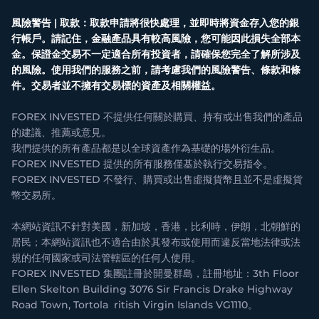
風險警告 | 取款：取款申請將很快處理，並即時將資金存入您的銀
行帳戶。請記住，金融產品具有較高風險，您可能因此損失全部本
金。保證金交易不一定適合所有投資者，請確保您完全了解所涉及
的風險。使用我們的服務之前，請考慮我們的風險警告、條款和條
件。交易者並不擁有交易標的資產及相關權益。
FOREX INVESTED 不提供任何關於購買、持有或出售我們的產品
的建議、推薦或意見。
我們提供的所有產品都是以全球資產作為基礎的場外衍生品。
FOREX INVESTED 提供的所有服務僅基於執行交易指令。
FOREX INVESTED 不發行、購買或出售虛擬貨幣且並不是虛擬貨
幣交易所。
本網站資訊不針對美國，新加坡，香港，比利時，伊朗，北朝鮮的
居民；本網站資訊也不適合由於其發布或使用而違反當地法律或法
規的任何國家或司法管轄區的任何人使用。
FOREX INVESTED 集團註冊於開曼群島，註冊地址：3th Floor
Ellen Skelton Building 3076 Sir Francis Drake Highway
Road Town, Tortola ritish Virgin Islands VG1110。